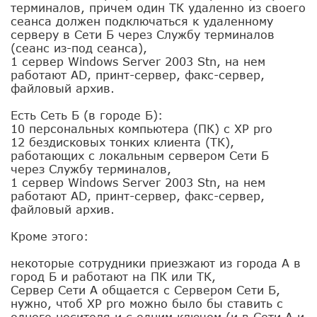
терминалов, причем один ТК удаленно из своего
сеанса должен подключаться к удаленному
серверу в Сети Б через Службу терминалов
(сеанс из-под сеанса),
1 сервер Windows Server 2003 Stn, на нем
работают AD, принт-сервер, факс-сервер,
файловый архив.
Есть Сеть Б (в городе Б):
10 персональных компьютера (ПК) с XP pro
12 бездисковых тонких клиента (ТК),
работающих с локальным сервером Сети Б
через Службу терминалов,
1 сервер Windows Server 2003 Stn, на нем
работают AD, принт-сервер, факс-сервер,
файловый архив.
Кроме этого:
некоторые сотрудники приезжают из города А в
город Б и работают на ПК или ТК,
Сервер Сети А общается с Сервером Сети Б,
нужно, чтоб XP pro можно было бы ставить с
одного носителя и с одним ключом (и в Сети А и