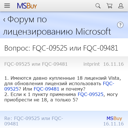
‹
Форум по
лицензированию Microsoft
Вопрос: FQC-09525 или FQC-09481
FQC-09525 или FQC-09481
intprint
16.11.16
1. Имеются давно купленные 18 лицензий Vista,
для обновления лицензий использовать
FQC-
09525
? Или
FQC-09481
и почему?
2. Если к 1 пункту применима
FQC-09525
, могу
приобрести не 18, а только 5?
Re: FQC-09525 или FQC-
MS
Buy
09481
16.11.16