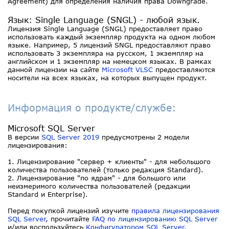
Agreement) для определения наличия права Downgrade.
Язык: Single Language (SNGL) - любой язык.
Лицензия Single Language (SNGL) предоставляет право
использовать каждый экземпляр продукта на одном любом
языке. Например, 5 лицензий SNGL предоставляют право
использовать 3 экземпляра на русском, 1 экземпляр на
английском и 1 экземпляр на немецком языках. В рамках
данной лицензии на сайте
Microsoft VLSC
предоставляются
носители на всех языках, на которых выпущен продукт.
Информация о продукте/службе:
Microsoft SQL Server
В версии
SQL Server 2019
предусмотрены 2 модели
лицензирования:
1. Лицензирование "сервер + клиенты" - для небольшого
количества пользователей (только редакция Standard).
2. Лицензирование "по ядрам" - для большого или
неизмеримого количества пользователей (редакции
Standard и Enterprise).
Перед покупкой лицензий изучите
правила лицензирования
SQL Server
, прочитайте
FAQ по лицензированию SQL Server
и/или воспользуйтесь
Конфигуратором SQL Server
.