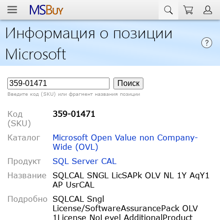
Информация о позиции
Microsoft
Введите код (SKU) или фрагмент названия позиции
Код
359-01471
(SKU)
Каталог
Microsoft Open Value non Company-
Wide (OVL)
Продукт
SQL Server CAL
Название
SQLCAL SNGL LicSAPk OLV NL 1Y AqY1
AP UsrCAL
Подробно
SQLCAL Sngl
License/SoftwareAssurancePack OLV
1License NoLevel AdditionalProduct