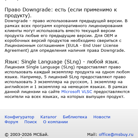
Право Downgrade: есть (если применимо к
продукту).
Downgrade - право использования предыдущей версии. В
рамках всех программ корпоративного лицензирования
клиенты могут использовать вместо текущей версии
продукта любые его предыдущие версии. Для OEM и
коробочных версий продуктов необходимо свериться с
Лицензионным соглашением (EULA - End User License
Agreement) для определения наличия права Downgrade.
Язык: Single Language (SLng) - любой язык.
Лицензия Single Language (SLng) предоставляет право
использовать каждый экземпляр продукта на одном любом
языке. Например, 5 лицензий SLng предоставляют право
использовать 3 экземпляра на русском, 1 экземпляр на
английском и 1 экземпляр на немецком языках. В рамках
данной лицензии на сайте
Microsoft VLSC
предоставляются
носители на всех языках, на которых выпущен продукт.
Конфигуратор
Каталог
Библиотека
Новости
Форум
Поиск
О компании
© 2003-2026 МСБай.
Mail:
office@msbuy.ru