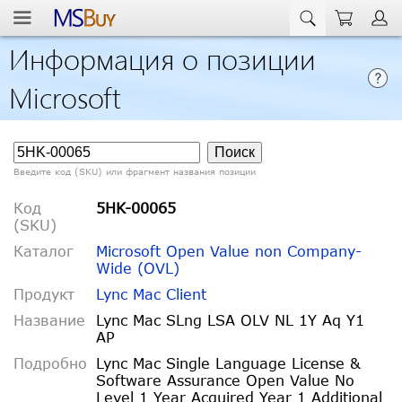
Информация о позиции
Microsoft
Введите код (SKU) или фрагмент названия позиции
Код
5HK-00065
(SKU)
Каталог
Microsoft Open Value non Company-
Wide (OVL)
Продукт
Lync Mac Client
Название
Lync Mac SLng LSA OLV NL 1Y Aq Y1
AP
Подробно
Lync Mac Single Language License &
Software Assurance Open Value No
Level 1 Year Acquired Year 1 Additional