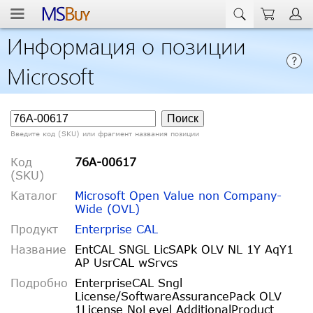
Информация о позиции
Microsoft
Введите код (SKU) или фрагмент названия позиции
Код
76A-00617
(SKU)
Каталог
Microsoft Open Value non Company-
Wide (OVL)
Продукт
Enterprise CAL
Название
EntCAL SNGL LicSAPk OLV NL 1Y AqY1
AP UsrCAL wSrvcs
Подробно
EnterpriseCAL Sngl
License/SoftwareAssurancePack OLV
1License NoLevel AdditionalProduct