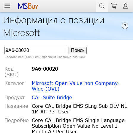
Информация о позиции
Microsoft
Введите код (SKU) или фрагмент названия позиции
Код
9A6-00020
(SKU)
Каталог
Microsoft Open Value non Company-
Wide (OVL)
Продукт
CAL Suite Bridge
Название
Core CAL Bridge EMS SLng Sub OLV NL
1M AP Per User
Подробно
Core CAL Bridge EMS Single Language
Subscription Open Value No Level 1
Month AP Per User