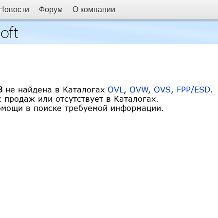
Новости
Форум
О компании
oft
8
не найдена в Каталогах
OVL
,
OVW
,
OVS
,
FPP/ESD
.
 продаж или отсутствует в Каталогах.
омощи в поиске требуемой информации.