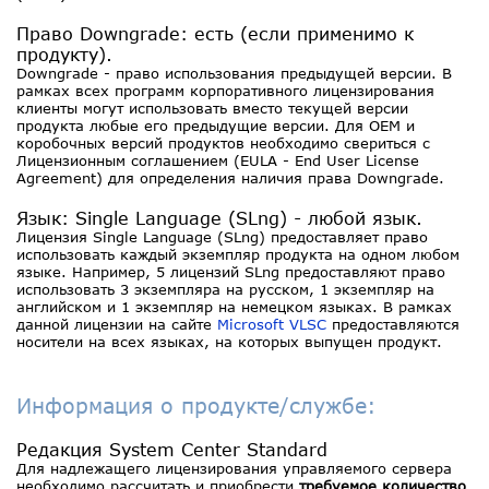
Право Downgrade: есть (если применимо к
продукту).
Downgrade - право использования предыдущей версии. В
рамках всех программ корпоративного лицензирования
клиенты могут использовать вместо текущей версии
продукта любые его предыдущие версии. Для OEM и
коробочных версий продуктов необходимо свериться с
Лицензионным соглашением (EULA - End User License
Agreement) для определения наличия права Downgrade.
Язык: Single Language (SLng) - любой язык.
Лицензия Single Language (SLng) предоставляет право
использовать каждый экземпляр продукта на одном любом
языке. Например, 5 лицензий SLng предоставляют право
использовать 3 экземпляра на русском, 1 экземпляр на
английском и 1 экземпляр на немецком языках. В рамках
данной лицензии на сайте
Microsoft VLSC
предоставляются
носители на всех языках, на которых выпущен продукт.
Информация о продукте/службе:
Редакция System Center Standard
Для надлежащего лицензирования управляемого сервера
необходимо рассчитать и приобрести
требуемое количество