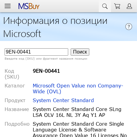
Информация о позиции
Microsoft
Введите код (SKU) или фрагмент названия позиции
Код
9EN-00441
(SKU)
Каталог
Microsoft Open Value non Company-
Wide (OVL)
Продукт
System Center Standard
Название
System Center Standard Core SLng
LSA OLV 16L NL 3Y Aq Y1 AP
Подробно
System Center Standard Core Single
Language License & Software
Assurance Open Value 16 Licenses No