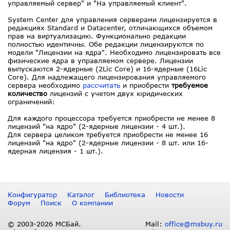
управляемый сервер" и "На управляемый клиент".
System Center для управления серверами лицензируется в
редакциях Standard и Datacenter, отличающихся объемом
прав на виртуализацию. Функционально редакции
полностью идентичны. Обе редакции лицензируются по
модели "Лицензии на ядра". Необходимо лицензировать все
физические ядра в управляемом сервере. Лицензии
выпускаются 2-ядерные (2Lic Core) и 16-ядерные (16Lic
Core). Для надлежащего лицензирования управляемого
сервера необходимо
рассчитать
и приобрести
требуемое
количество
лицензий с учетом двух юридических
ограничений:
Для каждого процессора требуется приобрести не менее 8
лицензий "на ядро" (2-ядерные лицензии - 4 шт.).
Для сервера целиком требуется приобрести не менее 16
лицензий "на ядро" (2-ядерные лицензии - 8 шт. или 16-
ядерная лицензия - 1 шт.).
Конфигуратор
Каталог
Библиотека
Новости
Форум
Поиск
О компании
© 2003-2026 МСБай.
Mail:
office@msbuy.ru