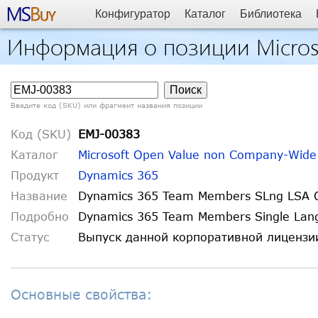
Конфигуратор
Каталог
Библиотека
Информация о позиции Micros
Введите код (SKU) или фрагмент названия позиции
Код (SKU)
EMJ-00383
Каталог
Microsoft Open Value non Company-Wide
Продукт
Dynamics 365
Название
Dynamics 365 Team Members SLng LSA 
Подробно
Dynamics 365 Team Members Single Langu
Статус
Выпуск данной корпоративной лиценз
Основные свойства: