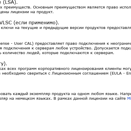
 (LSA).
х преимуществ. Основным преимуществом является право испол
 цены лицензии на продукт.
VLSC (если применимо).
 ключи на текущие и предыдущие версии продуктов предоставляют
License - User CAL) предоставляет право подключения к неогран
ля подключения к серверам любое устройство. Допускается под
ь количество людей, которые подключаются к серверам.
у).
ах всех программ корпоративного лицензирования клиенты могу
необходимо свериться с Лицензионным соглашением (EULA - End
ьзовать каждый экземпляр продукта на одном любом языке. Напр
мпляр на немецком языках. В рамках данной лицензии на сайте
M