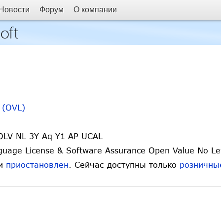
Новости
Форум
О компании
oft
 (OVL)
OLV NL 3Y Aq Y1 AP UCAL
age License & Software Assurance Open Value No Lev
ии
приостановлен
. Сейчас доступны только
розничны