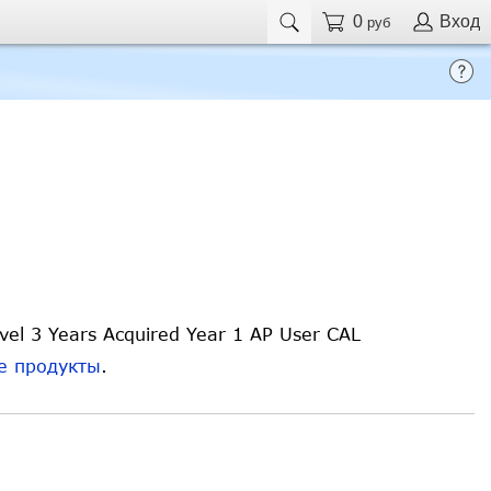
0
Вход
руб
el 3 Years Acquired Year 1 AP User CAL
е продукты
.