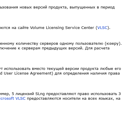
ьзования новых версий продукта, выпущенных в период
ся на сайте Volume Licensing Service Center (
VLSC
).
иченному количеству серверов одному пользователю (юзеру).
ключение к серверам предыдущих версий. Для расчета
т использовать вместо текущей версии продукта любые его
 User License Agreement) для определения наличия права
имер, 5 лицензий SLng предоставляют право использовать 3
icrosoft VLSC
предоставляются носители на всех языках, на