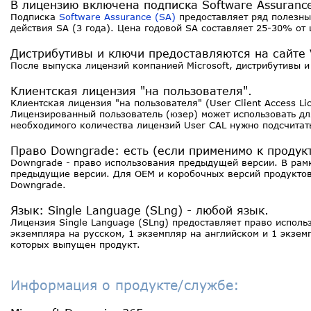
В лицензию включена подписка Software Assurance
Подписка
Software Assurance (SA)
предоставляет ряд полезны
действия SA (3 года). Цена годовой SA составляет 25-30% от
Дистрибутивы и ключи предоставляются на сайте 
После выпуска лицензий компанией Microsoft, дистрибутивы и
Клиентская лицензия "на пользователя".
Клиентская лицензия "на пользователя" (User Client Access 
Лицензированный пользователь (юзер) может использовать д
необходимого количества лицензий User CAL нужно подсчитат
Право Downgrade: есть (если применимо к продукт
Downgrade - право использования предыдущей версии. В рамк
предыдущие версии. Для OEM и коробочных версий продуктов 
Downgrade.
Язык: Single Language (SLng) - любой язык.
Лицензия Single Language (SLng) предоставляет право испол
экземпляра на русском, 1 экземпляр на английском и 1 экзе
которых выпущен продукт.
Информация о продукте/службе: