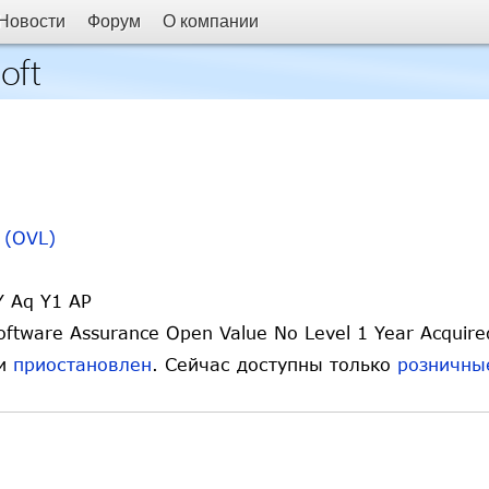
Новости
Форум
О компании
oft
 (OVL)
Y Aq Y1 AP
oftware Assurance Open Value No Level 1 Year Acquire
ии
приостановлен
. Сейчас доступны только
розничны