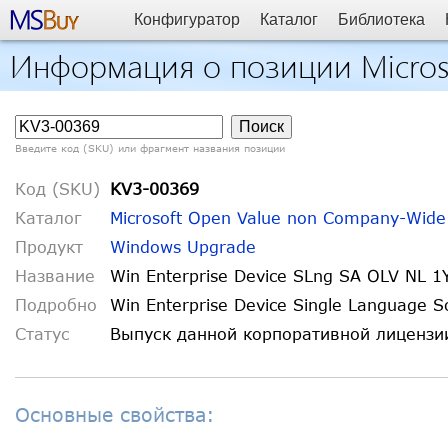
Конфигуратор
Каталог
Библиотека
Информация о позиции Micros
Введите код (SKU) или фрагмент названия позиции
Код (SKU)
KV3-00369
Каталог
Microsoft Open Value non Company-Wide
Продукт
Windows Upgrade
Название
Win Enterprise Device SLng SA OLV NL 1
Подробно
Win Enterprise Device Single Language S
Статус
Выпуск данной корпоративной лиценз
Основные свойства: