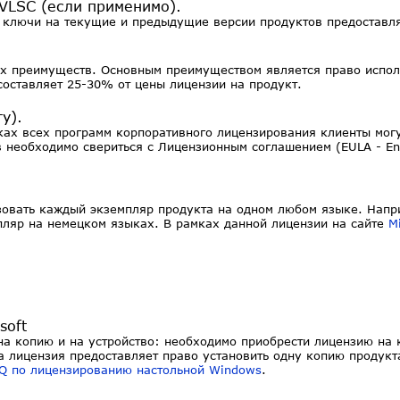
VLSC (если применимо).
 ключи на текущие и предыдущие версии продуктов предоставляют
х преимуществ. Основным преимуществом является право испол
составляет 25-30% от цены лицензии на продукт.
у).
ах всех программ корпоративного лицензирования клиенты могу
необходимо свериться с Лицензионным соглашением (EULA - End
ьзовать каждый экземпляр продукта на одном любом языке. Напр
мпляр на немецком языках. В рамках данной лицензии на сайте
M
soft
а копию и на устройство: необходимо приобрести лицензию на 
а лицензия предоставляет право установить одну копию продукт
Q по лицензированию настольной Windows
.