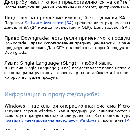
Дистрибутивы и ключи предоставляются на сайте 
После выпуска лицензий компанией Microsoft, дистрибутивы и
Лицензия на продление имеющейся подписки SA
Подписка
Software Assurance (SA)
предоставляет ряд полезны
действия SA (24 месяца по лицензиям OLP). Цена годовой SA 
Право Downgrade: есть (если применимо к продукт
Downgrade - право использования предыдущей версии. В рамк
предыдущие версии. Для OEM и коробочных версий продуктов 
Downgrade.
Язык: Single Language (SLng) - любой язык.
Лицензия Single Language (SLng) предоставляет право испол
экземпляра на русском, 1 экземпляр на английском и 1 экзе
которых выпущен продукт.
Информация о продукте/службе:
Windows - настольная операционная система Micro
Текущая версия Windows, как и предыдущие, лицензируется н
использует продукт локально или удаленно. Как правило, одн
правила лицензирования настольной Windows
и прочитайте
FA