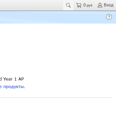
0
Вход
руб
d Year 1 AP
е продукты
.