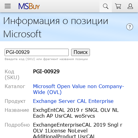
Информация о позиции
Microsoft
Введите код (SKU) или фрагмент названия позиции
Код
PGI-00929
(SKU)
Каталог
Microsoft Open Value non Company-
Wide (OVL)
Продукт
Exchange Server CAL Enterprise
Название
ExchgEntCAL 2019 r SNGL OLV NL
Each AP UsrCAL woSrvcs
Подробно
ExchangeEnterpriseCAL 2019 Sngl r
OLV 1License NoLevel
AdditionalProduct UsrCAL