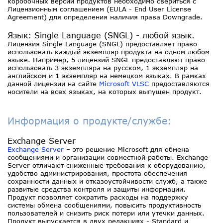
коробочных версий продуктов необходимо свериться с
Лицензионным соглашением (EULA - End User License
Agreement) для определения наличия права Downgrade.
Язык: Single Language (SNGL) - любой язык.
Лицензия Single Language (SNGL) предоставляет право
использовать каждый экземпляр продукта на одном любом
языке. Например, 5 лицензий SNGL предоставляют право
использовать 3 экземпляра на русском, 1 экземпляр на
английском и 1 экземпляр на немецком языках. В рамках
данной лицензии на сайте
Microsoft VLSC
предоставляются
носители на всех языках, на которых выпущен продукт.
Информация о продукте/службе:
Exchange Server
Exchange Server
– это решениe Microsoft для обмена
сообщениями и организации совместной работы. Exchange
Server отличают сниженные требования к оборудованию,
удобство администрирования, простота обеспечения
сохранности данных и отказоустойчивости служб, а также
развитые средства контроля и защиты информации.
Продукт позволяет сократить расходы на поддержку
системы обмена сообщениями, повысить продуктивность
пользователей и снизить риск потери или утечки данных.
Продукт выпускается в двух редакциях - Standard и