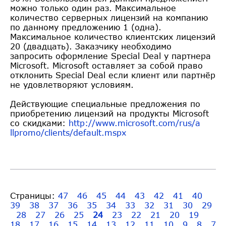
можно только один раз. Максимальное
количество серверных лицензий на компанию
по данному предложению 1 (одна).
Максимальное количество клиентских лицензий
20 (двадцать). Заказчику необходимо
запросить оформление Special Deal у партнера
Microsoft. Microsoft оставляет за собой право
отклонить Special Deal если клиент или партнёр
не удовлетворяют условиям.
Действующие специальные предложения по
приобретению лицензий на продукты Microsoft
со скидками:
http://www.microsoft.com/rus/a
llpromo/clients/default.mspx
Страницы:
47
46
45
44
43
42
41
40
39
38
37
36
35
34
33
32
31
30
29
28
27
26
25
24
23
22
21
20
19
18
17
16
15
14
13
12
11
10
9
8
7