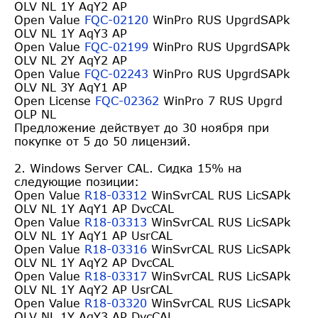
OLV NL 1Y AqY2 AP
Open Value
FQC-02120
WinPro RUS UpgrdSAPk
OLV NL 1Y AqY3 AP
Open Value
FQC-02199
WinPro RUS UpgrdSAPk
OLV NL 2Y AqY2 AP
Open Value
FQC-02243
WinPro RUS UpgrdSAPk
OLV NL 3Y AqY1 AP
Open License
FQC-02362
WinPro 7 RUS Upgrd
OLP NL
Предложение действует до 30 ноября при
покупке от 5 до 50 лицензий.
2. Windows Server CAL. Сидка 15% на
следующие позиции:
Open Value
R18-03312
WinSvrCAL RUS LicSAPk
OLV NL 1Y AqY1 AP DvcCAL
Open Value
R18-03313
WinSvrCAL RUS LicSAPk
OLV NL 1Y AqY1 AP UsrCAL
Open Value
R18-03316
WinSvrCAL RUS LicSAPk
OLV NL 1Y AqY2 AP DvcCAL
Open Value
R18-03317
WinSvrCAL RUS LicSAPk
OLV NL 1Y AqY2 AP UsrCAL
Open Value
R18-03320
WinSvrCAL RUS LicSAPk
OLV NL 1Y AqY3 AP DvcCAL