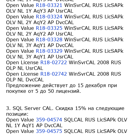
Open Value
R18-03321
WinSvrCAL RUS LicSAPk
OLV NL 1Y AqY3 AP UsrCAL
Open Value
R18-03324
WinSvrCAL RUS LicSAPk
OLV NL 2Y AqY2 AP DvcCAL
Open Value
R18-03325
WinSvrCAL RUS LicSAPk
OLV NL 2Y AqY2 AP UsrCAL
Open Value
R18-03328
WinSvrCAL RUS LicSAPk
OLV NL 3Y AqY1 AP DvcCAL
Open Value
R18-03329
WinSvrCAL RUS LicSAPk
OLV NL 3Y AqY1 AP UsrCAL
Open License
R18-02722
WinSvrCAL 2008 RUS
OLP NL UsrCAL
Open License
R18-02742
WinSvrCAL 2008 RUS
OLP NL DvcCAL
Предложение действует до 15 декабря при
покупке от 5 до 50 лицензий.
3. SQL Server CAL. Скидка 15% на следующие
позиции:
Open Value
359-04574
SQLCAL RUS LicSAPk OLV
NL 1Y AqY1 AP DvcCAL
Open Value
359-04575
SQLCAL RUS LicSAPk OLV