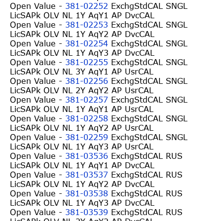
Open Value -
381-02252
ExchgStdCAL SNGL
LicSAPk OLV NL 1Y AqY1 AP DvcCAL
Open Value -
381-02253
ExchgStdCAL SNGL
LicSAPk OLV NL 1Y AqY2 AP DvcCAL
Open Value -
381-02254
ExchgStdCAL SNGL
LicSAPk OLV NL 1Y AqY3 AP DvcCAL
Open Value -
381-02255
ExchgStdCAL SNGL
LicSAPk OLV NL 3Y AqY1 AP UsrCAL
Open Value -
381-02256
ExchgStdCAL SNGL
LicSAPk OLV NL 2Y AqY2 AP UsrCAL
Open Value -
381-02257
ExchgStdCAL SNGL
LicSAPk OLV NL 1Y AqY1 AP UsrCAL
Open Value -
381-02258
ExchgStdCAL SNGL
LicSAPk OLV NL 1Y AqY2 AP UsrCAL
Open Value -
381-02259
ExchgStdCAL SNGL
LicSAPk OLV NL 1Y AqY3 AP UsrCAL
Open Value -
381-03536
ExchgStdCAL RUS
LicSAPk OLV NL 1Y AqY1 AP DvcCAL
Open Value -
381-03537
ExchgStdCAL RUS
LicSAPk OLV NL 1Y AqY2 AP DvcCAL
Open Value -
381-03538
ExchgStdCAL RUS
LicSAPk OLV NL 1Y AqY3 AP DvcCAL
Open Value -
381-03539
ExchgStdCAL RUS