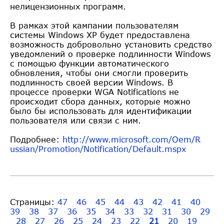
нелицензионных программ.
В рамках этой кампании пользователям
системы Windows XP будет предоставлена
возможность добровольно установить средство
уведомлений о проверке подлинности Windows
с помощью функции автоматического
обновления, чтобы они смогли проверить
подлинность своей версии Windows. В
процессе проверки WGA Notifications не
происходит сбора данных, которые можно
было бы использовать для идентификации
пользователя или связи с ним.
Подробнее:
http://www.microsoft.com/Oem/R
ussian/Promotion/Notification/
Default.mspx
Страницы:
47
46
45
44
43
42
41
40
39
38
37
36
35
34
33
32
31
30
29
28
27
26
25
24
23
22
21
20
19