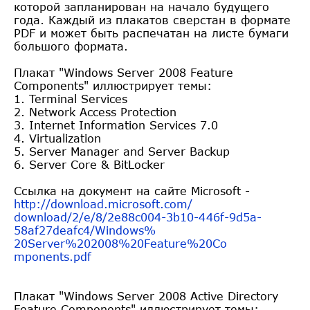
которой запланирован на начало будущего
года. Каждый из плакатов сверстан в формате
PDF и может быть распечатан на листе бумаги
большого формата.
Плакат "Windows Server 2008 Feature
Components" иллюстрирует темы:
1. Terminal Services
2. Network Access Protection
3. Internet Information Services 7.0
4. Virtualization
5. Server Manager and Server Backup
6. Server Core & BitLocker
Ссылка на документ на сайте Microsoft -
http://download.microsoft.com/
download/2/e/8/2e88c004-3b10-4
46f-9d5a-
58af27deafc4/Windows%
20Server%202008%20Feature%20Co
mponents.pdf
Плакат "Windows Server 2008 Active Directory
Feature Components" иллюстрирует темы: