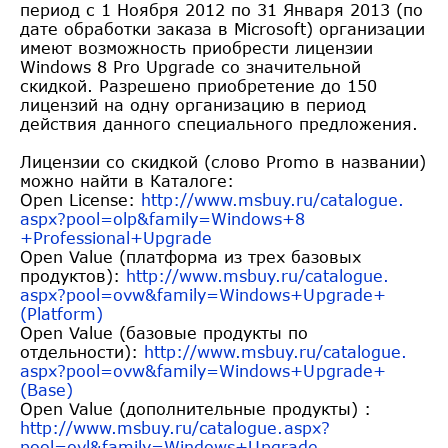
период с 1 Ноября 2012 по 31 Января 2013 (по
дате обработки заказа в Microsoft) организации
имеют возможность приобрести лицензии
Windows 8 Pro Upgrade со значительной
скидкой. Разрешено приобретение до 150
лицензий на одну организацию в период
действия данного специального предложения.
Лицензии со скидкой (слово Promo в названии)
можно найти в Каталоге:
Open License:
http://www.msbuy.ru/catalogue.
aspx?pool=olp&family=Windows+8
+Professional+Upgrade
Open Value (платформа из трех базовых
продуктов):
http://www.msbuy.ru/catalogue.
aspx?pool=ovw&family=Windows+U
pgrade+
(Platform)
Open Value (базовые продукты по
отдельности):
http://www.msbuy.ru/catalogue.
aspx?pool=ovw&family=Windows+U
pgrade+
(Base)
Open Value (дополнительные продукты) :
http://www.msbuy.ru/catalogue.
aspx?
pool=ovl&family=Windows+U
pgrade