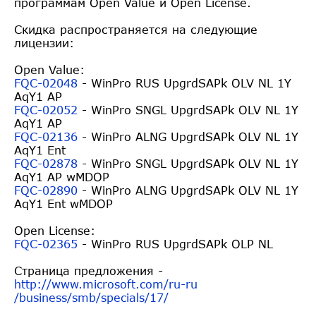
программам Open Value и Open License.
Скидка распространяется на следующие
лицензии:
Open Value:
FQC-02048
- WinPro RUS UpgrdSAPk OLV NL 1Y
AqY1 AP
FQC-02052
- WinPro SNGL UpgrdSAPk OLV NL 1Y
AqY1 AP
FQC-02136
- WinPro ALNG UpgrdSAPk OLV NL 1Y
AqY1 Ent
FQC-02878
- WinPro SNGL UpgrdSAPk OLV NL 1Y
AqY1 AP wMDOP
FQC-02890
- WinPro ALNG UpgrdSAPk OLV NL 1Y
AqY1 Ent wMDOP
Open License:
FQC-02365
- WinPro RUS UpgrdSAPk OLP NL
Страница предложения -
http://www.microsoft.com/ru-ru
/business/smb/specials/17/