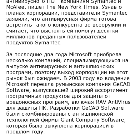
антивирусного ПО - компаниям Symantec и
McAfee, пишет The New York Times. Узнав о
планах корпорации, представители Symantec
заявили, что антивирусная фирма готова
встретить такого конкурента во всеоружии и
считает, что выстоять ей помогут десятки
миллионов преданных пользователей
продуктов Symantec.
За последние два года Microsoft приобрела
несколько компаний, специализирующихся на
выпуске антивирусных и антишпионских
программ, поэтому выход корпорации на этот
рынок был ожидаем. В 2003 году во владение
Microsoft перешла румынская компания GeCAD
Software, выпускавшей широкий ассортимент
программных продуктов для защиты от
вредоносных программ, включая RAV AntiVirus
для защиты ПК. Разработки GeCAD Software
были скомбинированы с антишпионской
технологией фирмы Giant Company Software,
которая была выкуплена корпорацией в
прошлом году.