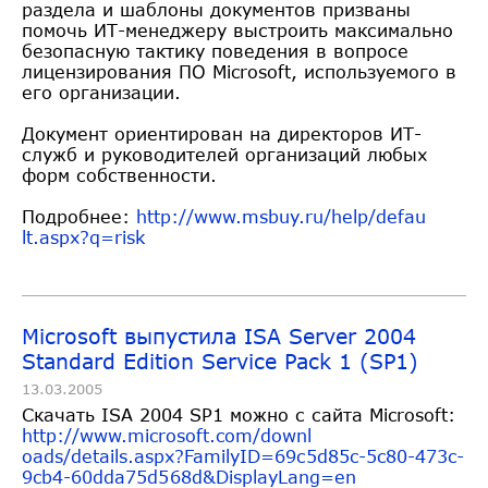
раздела и шаблоны документов призваны
помочь ИТ-менеджеру выстроить максимально
безопасную тактику поведения в вопросе
лицензирования ПО Microsoft, используемого в
его организации.
Документ ориентирован на директоров ИТ-
служб и руководителей организаций любых
форм собственности.
Подробнее:
http://www.msbuy.ru/help/defau
lt.aspx?q=risk
Microsoft выпустила ISA Server 2004
Standard Edition Service Pack 1 (SP1)
13.03.2005
Скачать ISA 2004 SP1 можно с сайта Microsoft:
http://www.microsoft.com/downl
oads/details.aspx?FamilyID=69c
5d85c-5c80-473c-
9cb4-60dda75d5
68d&DisplayLang=en